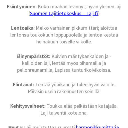
Esiintyminen:
Koko maahan levinnyt, hyvin yleinen laji
(
Suomen Lajitietokeskus – Laji.fi
)
Lentoaika:
Melko varhainen pikkumittari; aloittaa
lentonsa toukokuun loppupuolella ja lentoa kestää
heinäkuun toiselle viikolle.
Elinympäristöt:
Kuivien mäntykankaiden ja -
kallioiden laji, lentää myös pihamailla ja
pellonreunamilla, Lapissa tunturikoivikoissa.
Elintavat:
Lentää yöaikaan ja tulee hyvin valolle.
Päivisin usein rakennusten seinillä.
Kehitysvaiheet:
Toukka elää pelkästään katajalla.
Laji talvehtii kotelona.
Muuta:
Laji muistuttaa suuresti
harmopikkumittaria,