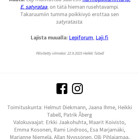
E.
satyrataa
, on tätä hieman rusehtavampi.
Takaruumiin tumma poikkivyö erottaa sen
satyratasta
.
Lajista muualla:
Lepiforum
,
Laji.fi
Päivitetty viimeksi: 22.9.2025 Heikki Tabell
Toimituskunta: Helmut Diekmann, Jaana Ihme, Heikki
Tabell, Patrik Åberg
Valokuvaajat: Erkki Jaakohuhta, Maarit Koivisto,
Emma Kosonen, Rami Lindroos, Esa Marjamäki,
Marianne Niemelä, Allan Nyyssönen, Olli Pihlajamaa,