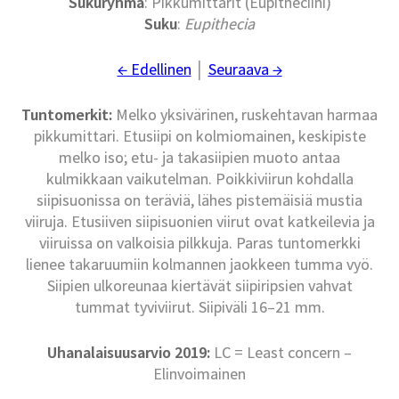
Sukuryhmä
: Pikkumittarit (Eupitheciini)
Suku
:
Eupithecia
← Edellinen
│
Seuraava →
Tuntomerkit:
Melko yksivärinen, ruskehtavan harmaa
pikkumittari. Etusiipi on kolmiomainen, keskipiste
melko iso; etu- ja takasiipien muoto antaa
kulmikkaan vaikutelman. Poikkiviirun kohdalla
siipisuonissa on teräviä, lähes pistemäisiä mustia
viiruja. Etusiiven siipisuonien viirut ovat katkeilevia ja
viiruissa on valkoisia pilkkuja. Paras tuntomerkki
lienee takaruumiin kolmannen jaokkeen tumma vyö.
Siipien ulkoreunaa kiertävät siipiripsien vahvat
tummat tyviviirut. Siipiväli 16–21 mm.
Uhanalaisuusarvio 2019:
LC = Least concern –
Elinvoimainen