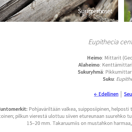
Suurperhoset
Eupithecia cen
Heimo
: Mittarit (G
Alaheimo
: Kenttämittari
Sukuryhmä
: Pikkumittari
Suku
:
Eupith
← Edellinen
│
Seu
untomerkit:
Pohjaväriltään valkea, suipposiipinen, helposti 
inen; pilkun vierestä ulottuu siiven etureunaan suurehko tu
15–20 mm. Takaruumiis on mustahkon harmaa, ai