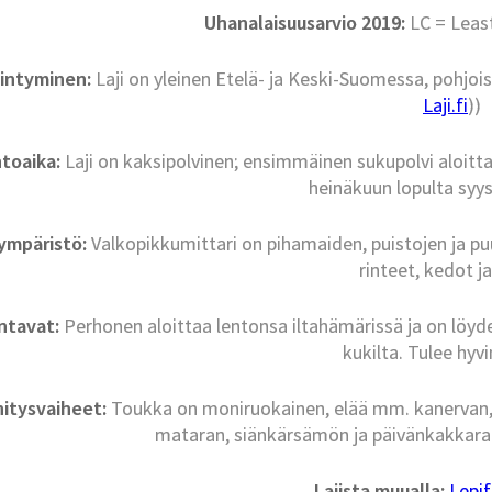
Uhanalaisuusarvio 2019:
LC = Leas
iintyminen:
Laji on yleinen Etelä- ja Keski-Suomessa, pohjoi
Laji.fi
))
toaika:
Laji on kaksipolvinen; ensimmäinen sukupolvi aloitt
heinäkuun lopulta syy
nympäristö:
Valkopikkumittari on pihamaiden, puistojen ja puu
rinteet, kedot j
intavat:
Perhonen aloittaa lentonsa iltahämärissä ja on löy
kukilta. Tulee hyvi
itysvaiheet:
Toukka on moniruokainen, elää mm. kanervan, s
mataran, siänkärsämön ja päivänkakkaran k
Lajista muualla:
Lepi