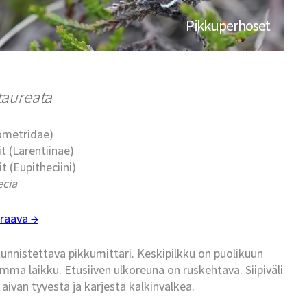
Pikkuperhoset
taureata
eometridae)
t (Larentiinae)
t (Eupitheciini)
ecia
raava →
tunnistettava pikkumittari. Keskipilkku on puolikuun
mma laikku. Etusiiven ulkoreuna on ruskehtava. Siipiväli
van tyvestä ja kärjestä kalkinvalkea.