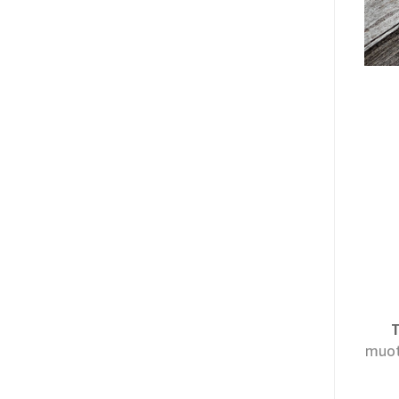
T
muoto