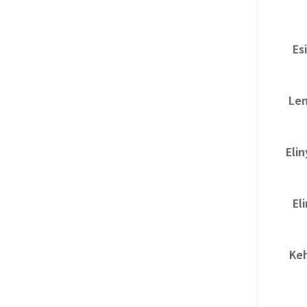
Es
Len
Eli
El
Keh