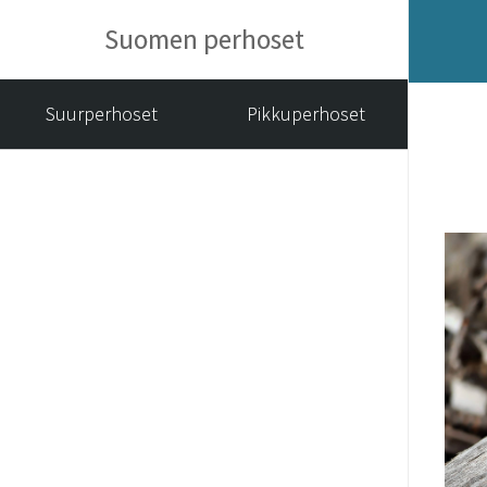
Suomen perhoset
Suurperhoset
Pikkuperhoset