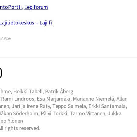
ntoPortti
,
Lepiforum
jitietokeskus – Laji.fi
8.7.2026
me, Heikki Tabell, Patrik Åberg
 Rami Lindroos, Esa Marjamäki, Marianne Niemelä, Allan
en, Jari ja Irene Räty, Teppo Salmela, Erkki Santamala,
Håkan Söderholm, Päivi Torkki, Tarmo Virtanen, Jukka
Eino Ylönen
l rights reserved.