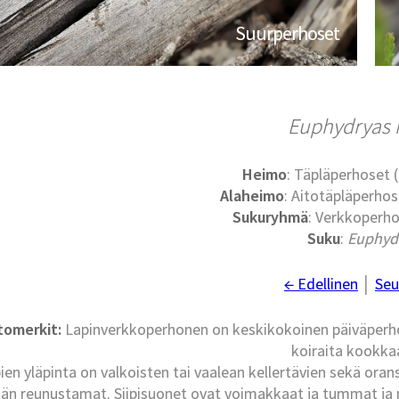
Suurperhoset
Euphydryas 
Heimo
: Täpläperhoset
Alaheimo
: Aitotäpläperho
Sukuryhmä
: Verkkoperho
Suku
:
Euphyd
← Edellinen
│
Seu
tomerkit:
Lapinverkkoperhonen on keskikokoinen päiväperhon
koiraita kookka
pien yläpinta on valkoisten tai vaalean kellertävien sekä o
än reunustamat. Siipisuonet ovat voimakkaat ja tummat ja ne