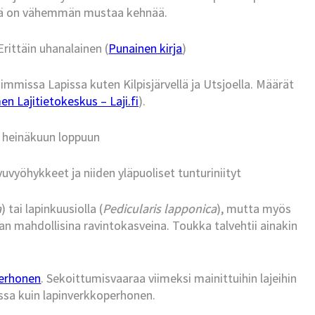
issä on vähemmän mustaa kehnää.
ittäin uhanalainen (
Punainen kirja
)
mmissa Lapissa kuten Kilpisjärvellä ja Utsjoella. Määrät
n Lajitietokeskus – Laji.fi
).
 heinäkuun loppuun
vuvyöhykkeet ja niiden yläpuoliset tunturiniityt
a
) tai lapinkuusiolla (
Pedicularis lapponica
), mutta myös
an mahdollisina ravintokasveina. Toukka talvehtii ainakin
erhonen
. Sekoittumisvaaraa viimeksi mainittuihin lajeihin
isessa kuin lapinverkkoperhonen.