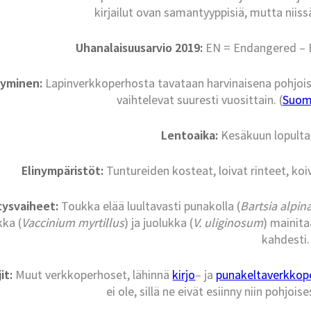
kirjailut ovan samantyyppisiä, mutta ni
Uhanalaisuusarvio 2019:
EN = Endangered – Er
tyminen:
Lapinverkkoperhosta tavataan harvinaisena pohjoisi
vaihtelevat suuresti vuosittain. (
Suome
Lentoaika:
Kesäkuun lopulta
Elinympäristöt:
Tuntureiden kosteat, loivat rinteet, koi
tysvaiheet:
Toukka elää luultavasti punakolla (
Bartsia alpin
ka (
Vaccinium myrtillus
) ja juolukka (
V. uliginosum
) mainita
kahdesti.
it:
Muut verkkoperhoset, lähinnä
kirjo
– ja
punakeltaverkkop
ei ole, sillä ne eivät esiinny niin pohjo