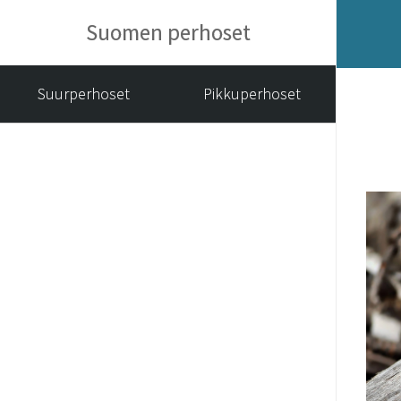
Suomen perhoset
Suurperhoset
Pikkuperhoset