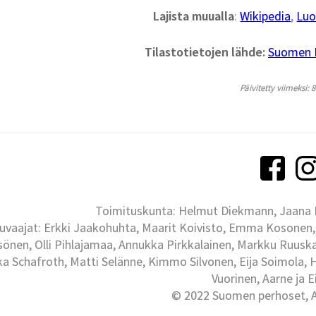
Lajista muualla
:
Wikipedia
,
Luo
Tilastotietojen lähde:
Suomen La
Päivitetty viimeksi: 
Toimituskunta: Helmut Diekmann, Jaana Ih
uvaajat: Erkki Jaakohuhta, Maarit Koivisto, Emma Kosonen,
önen, Olli Pihlajamaa, Annukka Pirkkalainen, Markku Ruuskan
ka Schafroth, Matti Selänne, Kimmo Silvonen, Eija Soimola, 
Vuorinen, Aarne ja 
© 2022 Suomen perhoset, Al