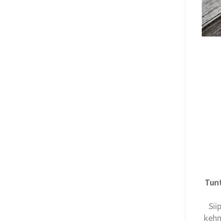
Tun
Sii
kehn