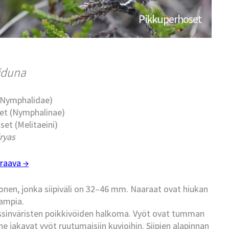
Pikkuperhoset
iduna
 (Nymphalidae)
set (Nymphalinae)
set (Melitaeini)
ryas
raava →
en, jonka siipiväli on 32–46 mm. Naaraat ovat hiukan
ampia.
ranssinväristen poikkivöiden halkoma. Vyöt ovat tumman
 jakavat vyöt ruutumaisiin kuvioihin. Siipien alapinnan