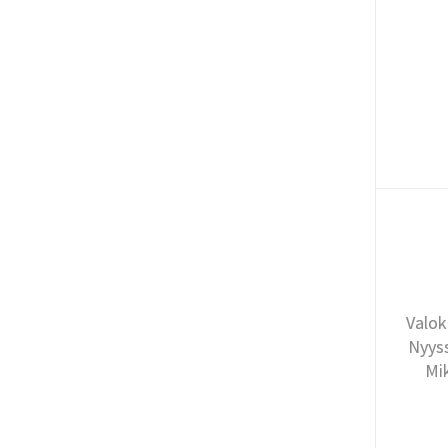
Valok
Nyyss
Mi