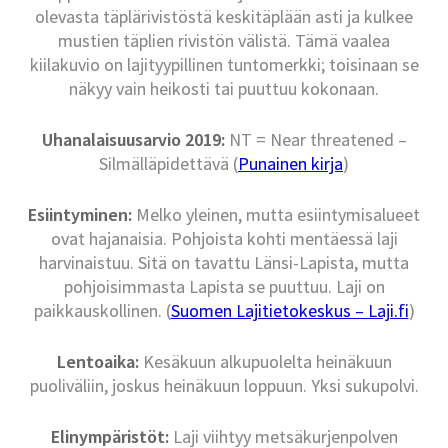
olevasta täplärivistöstä keskitäplään asti ja kulkee
mustien täplien rivistön välistä. Tämä vaalea
kiilakuvio on lajityypillinen tuntomerkki; toisinaan se
näkyy vain heikosti tai puuttuu kokonaan.
Uhanalaisuusarvio 2019:
NT = Near threatened –
Silmälläpidettävä (
Punainen kirja
)
Esiintyminen:
Melko yleinen, mutta esiintymisalueet
ovat hajanaisia. Pohjoista kohti mentäessä laji
harvinaistuu. Sitä on tavattu Länsi-Lapista, mutta
pohjoisimmasta Lapista se puuttuu. Laji on
paikkauskollinen. (
Suomen Lajitietokeskus – Laji.fi
)
Lentoaika:
Kesäkuun alkupuolelta heinäkuun
puoliväliin, joskus heinäkuun loppuun. Yksi sukupolvi.
Elinympäristöt:
Laji viihtyy metsäkurjenpolven