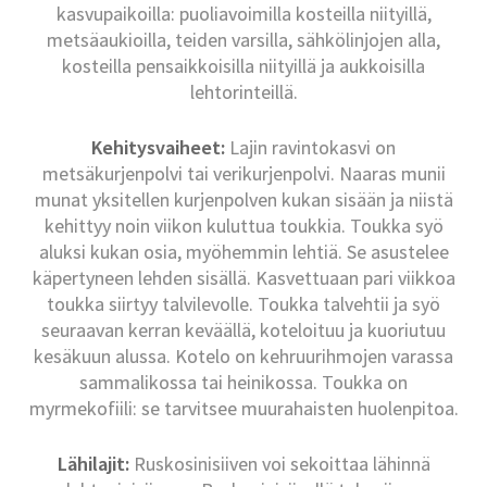
kasvupaikoilla: puoliavoimilla kosteilla niityillä,
metsäaukioilla, teiden varsilla, sähkölinjojen alla,
kosteilla pensaikkoisilla niityillä ja aukkoisilla
lehtorinteillä.
Kehitysvaiheet:
Lajin ravintokasvi on
metsäkurjenpolvi tai verikurjenpolvi. Naaras munii
munat yksitellen kurjenpolven kukan sisään ja niistä
kehittyy noin viikon kuluttua toukkia. Toukka syö
aluksi kukan osia, myöhemmin lehtiä. Se asustelee
käpertyneen lehden sisällä. Kasvettuaan pari viikkoa
toukka siirtyy talvilevolle. Toukka talvehtii ja syö
seuraavan kerran keväällä, koteloituu ja kuoriutuu
kesäkuun alussa. Kotelo on kehruurihmojen varassa
sammalikossa tai heinikossa. Toukka on
myrmekofiili: se tarvitsee muurahaisten huolenpitoa.
Lähilajit:
Ruskosinisiiven voi sekoittaa lähinnä