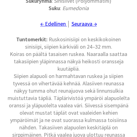
Sukuryhmä
: Sinisiivet (Polyommatini)
Suku
:
Eumedonia
← Edellinen
│
Seuraava →
Tuntomerkit:
Ruskosinisiipi on keskikokoinen
sinisiipi, siipien kärkiväli on 24–32 mm.
Koiras on päältä tasaisen ruskea. Naaraalla saattaa
takasiipien yläpinnassa näkyä heikosti oransseja
kuutäpliä.
Siipien alapuoli on harmahtavan ruskea ja siipien
tyvessä on vihertävää kehnää. Alasiiven reunassa
näkyy tumma ohut reunajuova sekä linnunsulkia
muistuttavia täpliä. Täplärivistöä ympäröi alapuolelta
oranssi ja yläpuolelta vaalea väri. Siivessä sisempänä
olevat mustat täplät ovat vaaleiden kehien
ympäröimät ja ne ovat suorassa kulmassa toisiinsa
nähden. Takasiiven alapuolen keskitäplä on
sirppimäinen. Pitkä vaalea juova ulottuu reunassa