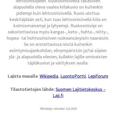
lehtosinisiipeen. Ruskosinisiivellä takasiiven
alapuolella oleva vaalea kiilakuvio on kuitenkin
pidempi kuin lehtosinisiivellä. Kuvio ulottuu
keskitäplään asti, kun taas lehtosinisiivellä kiila on
kolmiomaisempi ja lyhyempi. Ruskosinisiipi on
sekoitettavissa myös kangas-, keto-, huhta-, niitty-,
hopea- tai hohtosinisiiven ruskeansävyisiin naaraisiin.
Se on erotettavissa niistä kuitenkin
esiintymisajankohdan, elinympäristön ja/tai siipien
ylä- ja alapuolella olevien, kullekin lajille ominaisten
täpläkuvion ja värityksen avulla.
Lajista muualla
:
Wikipedia
,
LuontoPortti
,
Lepiforum
Tilastotietojen lähde:
Suomen Lajitietokeskus –
Laji.fi
Päivitetty viimeksi: 6.6.2025