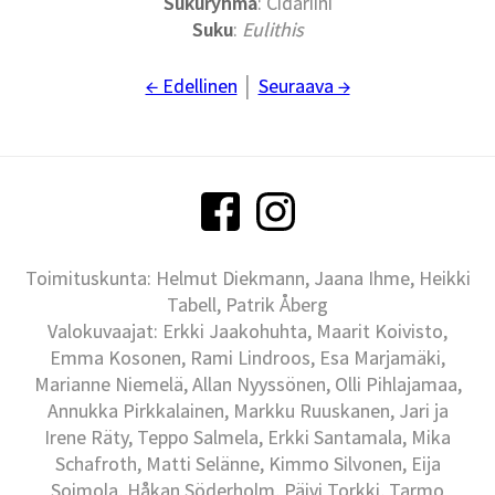
Sukuryhmä
: Cidariini
Suku
:
Eulithis
← Edellinen
│
Seuraava →
Toimituskunta: Helmut Diekmann, Jaana Ihme, Heikki
Tabell, Patrik Åberg
Valokuvaajat: Erkki Jaakohuhta, Maarit Koivisto,
Emma Kosonen, Rami Lindroos, Esa Marjamäki,
Marianne Niemelä, Allan Nyyssönen, Olli Pihlajamaa,
Annukka Pirkkalainen, Markku Ruuskanen, Jari ja
Irene Räty, Teppo Salmela, Erkki Santamala, Mika
Schafroth, Matti Selänne, Kimmo Silvonen, Eija
Soimola, Håkan Söderholm, Päivi Torkki, Tarmo