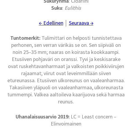
Sukuryhmä
: Cidariini
Suku
:
Eulithis
← Edellinen
│
Seuraava →
Tuntomerkit:
Tulimittari on helposti tunnistettava
perhonen, sen verran värikäs se on. Sen siipiväli on
noin 25–35 mm; naaras on koirasta kookkaampi.
Etusiiven pohjaväri on oranssi. Tyvi ja keskisarake
ovat ruskehtavanharmaat ja valkoisten poikkiviirujen
rajaamat; viirut ovat leveimmillään siiven
etureunassa. Etusiiven ulkoreunus on vaaleanharmaa.
Takasiiven yläpuoli on vaaleanharmaa, ulkoreunasta
tummempi. Valkea aaltoileva kaarijuova sekä harmaa
reunus.
Uhanalaisuusarvio 2019:
LC = Least concern –
Elinvoimainen