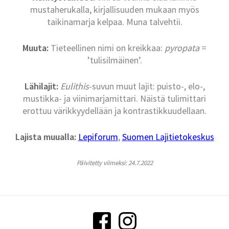
mustaherukalla, kirjallisuuden mukaan myös
taikinamarja kelpaa. Muna talvehtii.
Muuta:
Tieteellinen nimi on kreikkaa:
pyropata
=
’tulisilmäinen’.
Lähilajit:
Eulithis
-suvun muut lajit: puisto-, elo-,
mustikka- ja viinimarjamittari. Näistä tulimittari
erottuu värikkyydellään ja kontrastikkuudellaan.
Lajista muualla:
Lepiforum
,
Suomen Lajitietokeskus
Päivitetty viimeksi: 24.7.2022