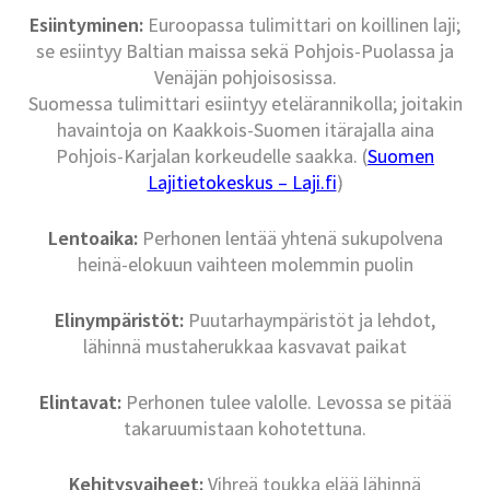
Esiintyminen:
Euroopassa tulimittari on koillinen laji;
se esiintyy Baltian maissa sekä Pohjois-Puolassa ja
Venäjän pohjoisosissa.
Suomessa tulimittari esiintyy etelärannikolla; joitakin
havaintoja on Kaakkois-Suomen itärajalla aina
Pohjois-Karjalan korkeudelle saakka. (
Suomen
Lajitietokeskus – Laji.fi
)
Lentoaika:
Perhonen lentää yhtenä sukupolvena
heinä-elokuun vaihteen molemmin puolin
Elinympäristöt:
Puutarhaympäristöt ja lehdot,
lähinnä mustaherukkaa kasvavat paikat
Elintavat:
Perhonen tulee valolle. Levossa se pitää
takaruumistaan kohotettuna.
Kehitysvaiheet:
Vihreä toukka elää lähinnä