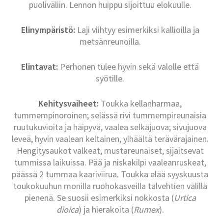
puoliväliin. Lennon huippu sijoittuu elokuulle.
Elinympäristö:
Laji viihtyy esimerkiksi kallioilla ja
metsänreunoilla.
Elintavat:
Perhonen tulee hyvin sekä valolle että
syötille.
Kehitysvaiheet:
Toukka kellanharmaa,
tummempinoroinen; selässä rivi tummempireunaisia
ruutukuvioita ja häipyvä, vaalea selkäjuova; sivujuova
leveä, hyvin vaalean keltainen, ylhäältä terävärajainen.
Hengitysaukot valkeat, mustareunaiset, sijaitsevat
tummissa laikuissa. Pää ja niskakilpi vaaleanruskeat,
päässä 2 tummaa kaariviirua. Toukka elää syyskuusta
toukokuuhun monilla ruohokasveilla talvehtien välillä
pienenä. Se suosii esimerkiksi nokkosta (
Urtica
dioica
) ja hierakoita (
Rumex
).