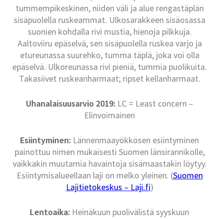
tummempikeskinen, niiden väli ja alue rengastäplän
sisäpuolella ruskeammat. Ulkosarakkeen sisäosassa
suonien kohdalla rivi mustia, hienoja pilkkuja.
Aaltoviiru epäselvä, sen sisäpuolella ruskea varjo ja
etureunassa suurehko, tumma täplä, joka voi olla
epäselvä. Ulkoreunassa rivi pieniä, tummia puolikuita.
Takasiivet ruskeanharmaat; ripset kellanharmaat.
Uhanalaisuusarvio 2019:
LC = Least concern –
Elinvoimainen
Esiintyminen:
Lännenmaayökkösen esiintyminen
painottuu nimen mukaisesti Suomen länsirannikolle,
vaikkakin muutamia havaintoja sisämaastakin löytyy.
Esiintymisalueellaan laji on melko yleinen. (
Suomen
Lajitietokeskus – Laji.fi
)
Lentoaika:
Heinäkuun puolivälistä syyskuun