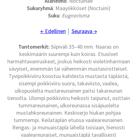
Alaheimo
: Noctuinae
Sukuryhmä
: Maayökköset (Noctuini)
Suku
:
Eugnorisma
← Edellinen
│
Seuraava →
Tuntomerkit:
Siipiväli 35–40 mm. Naaras on
keskimäärin suurempi kuin koiras. Etusiivet
harmahtavanruskeat, joskus heikosti violetinharmaan
sävyiset, enemmän tai vähemmän mustasirotteiset.
Tyvipoikkiviiru koostuu kahdesta mustasta täplästä;
sisempi poikkiviiru suora, takaviisto, vaalea,
ulkopuolelta mustareunainen paitsi takareunan
tienoilta. Ulompi poikkiviiru heikosti taipunut, osittain
tummareunainen, ulkoreunassa sisäpuolelta
mustahkoreunainen. Keskivarjo hiukan pohjaa
tummempi. Keilatäplän etuosa vaaleareunainen.
Rengas- ja munuaistäplä lähellä toisiaan, hienosti
vaaleareunaiset, munuaistäplä tavallisesti