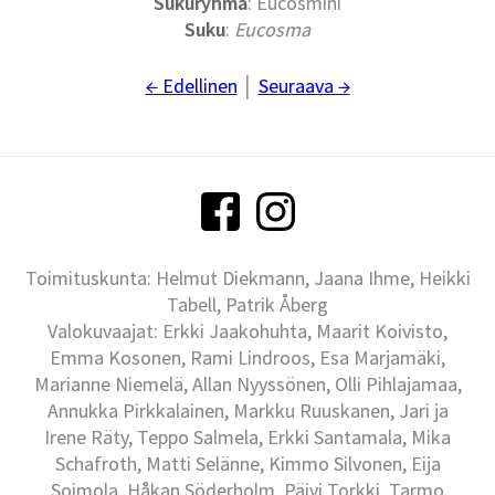
Sukuryhmä
: Eucosmini
Suku
:
Eucosma
← Edellinen
│
Seuraava →
Toimituskunta: Helmut Diekmann, Jaana Ihme, Heikki
Tabell, Patrik Åberg
Valokuvaajat: Erkki Jaakohuhta, Maarit Koivisto,
Emma Kosonen, Rami Lindroos, Esa Marjamäki,
Marianne Niemelä, Allan Nyyssönen, Olli Pihlajamaa,
Annukka Pirkkalainen, Markku Ruuskanen, Jari ja
Irene Räty, Teppo Salmela, Erkki Santamala, Mika
Schafroth, Matti Selänne, Kimmo Silvonen, Eija
Soimola, Håkan Söderholm, Päivi Torkki, Tarmo