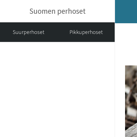
Suomen perhoset
Suurperhoset
Pikkuperhoset