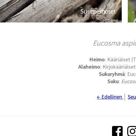
Suurperhoset
Eucosma aspi
Heimo
: Kääriäiset (
Alaheimo
: Kirjokääriäise
Sukuryhmä
: Eu
Suku
:
Euco
← Edellinen
│
Seu