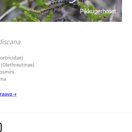
Pikkuperhoset
discana
Tortricidae)
t (Olethreutinae)
cosmini
sma
raava →