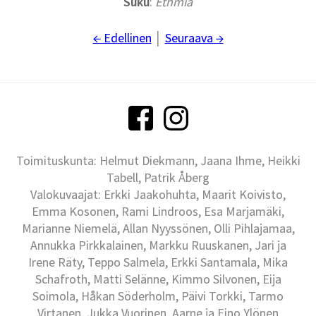
Suku
:
Ethmia
← Edellinen
│
Seuraava →
Toimituskunta: Helmut Diekmann, Jaana Ihme, Heikki
Tabell, Patrik Åberg
Valokuvaajat: Erkki Jaakohuhta, Maarit Koivisto,
Emma Kosonen, Rami Lindroos, Esa Marjamäki,
Marianne Niemelä, Allan Nyyssönen, Olli Pihlajamaa,
Annukka Pirkkalainen, Markku Ruuskanen, Jari ja
Irene Räty, Teppo Salmela, Erkki Santamala, Mika
Schafroth, Matti Selänne, Kimmo Silvonen, Eija
Soimola, Håkan Söderholm, Päivi Torkki, Tarmo
Virtanen, Jukka Vuorinen, Aarne ja Eino Ylönen