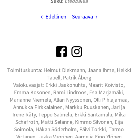
Suku
:
Eteobalea
← Edellinen
│
Seuraava →
Toimituskunta: Helmut Diekmann, Jaana Ihme, Heikki
Tabell, Patrik Åberg
Valokuvaajat: Erkki Jaakohuhta, Maarit Koivisto,
Emma Kosonen, Rami Lindroos, Esa Marjamäki,
Marianne Niemelä, Allan Nyyssönen, Olli Pihlajamaa,
Annukka Pirkkalainen, Markku Ruuskanen, Jari ja
Irene Räty, Teppo Salmela, Erkki Santamala, Mika
Schafroth, Matti Selänne, Kimmo Silvonen, Eija
Soimola, Håkan Söderholm, Päivi Torkki, Tarmo
Virtanen, Jukka Vuorinen, Aarne ja Eino Ylönen