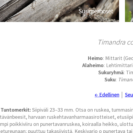
Suurperhoset
Timandra c
Heimo
: Mittarit (G
Alaheimo
: Lehtimittari
Sukuryhmä
: Ti
Suku
:
Timan
← Edellinen
│
Seu
Tuntomerkit:
Siipiväli 23–33 mm. Otsa on ruskea, tummasiro
rtävänbeesit, harvaan ruskehtavanharmaasirotteiset, etusiip
empi poikkiviiru on punertavanruskea, koiraalla heikko, ulottu
 etureunaan; puuttuu takasiivistä. Keskivarjo o punertava tai 