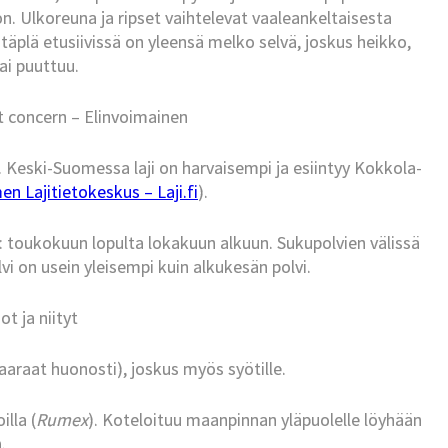
n. Ulkoreuna ja ripset vaihtelevat vaaleankeltaisesta
täplä etusiivissä on yleensä melko selvä, joskus heikko,
ai puuttuu.
t concern – Elinvoimainen
 Keski-Suomessa laji on harvaisempi ja esiintyy Kokkola-
n Lajitietokeskus – Laji.fi
).
 toukokuun lopulta lokakuun alkuun. Sukupolvien välissä
i on usein yleisempi kuin alkukesän polvi.
t ja niityt
naaraat huonosti), joskus myös syötille.
illa (
Rumex
). Koteloituu maanpinnan yläpuolelle löyhään
.