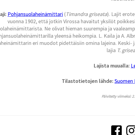
aji:
Pohjansuolaheinämittari
(
Timandra griseata
). Lajit ero
vuonna 1902, että jotkin Virossa havaitut yksilöt poikke
olaheinämittarista. Ne olivat hieman suurempia ja vaaleampi
hjansuolaheinämittarilla yleensä heikompia. L. Kaila ja A. A
aheinämittarin eri muodot pidettäisiin omina lajeina. Keski-
lajia
T. grise
Lajista muualla:
L
Tilastotietojen lähde:
Suomen La
Päivitetty viimeksi: 2