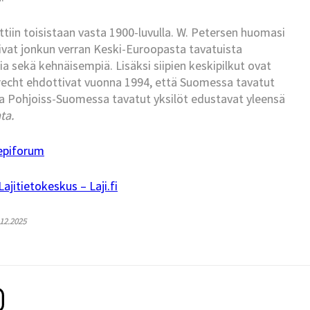
tettiin toisistaan vasta 1900-luvulla. W. Petersen huomasi
sivat jonkun verran Keski-Euroopasta tavatuista
a sekä kehnäisempiä. Lisäksi siipien keskipilkut ovat
lbrecht ehdottivat vuonna 1994, että Suomessa tavatut
 ja Pohjoiss-Suomessa tavatut yksilöt edustavat yleensä
ata.
epiforum
jitietokeskus – Laji.fi
.12.2025