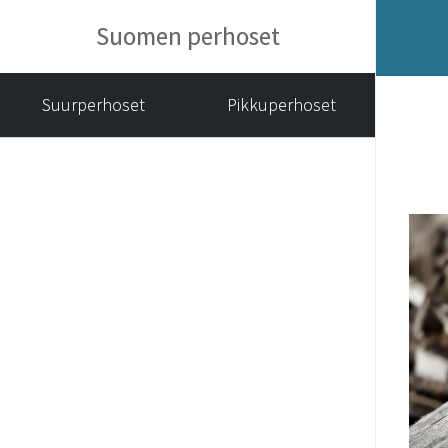
Suomen perhoset
Suurperhoset
Pikkuperhoset