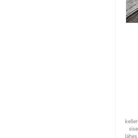
kelle
sis
lähes