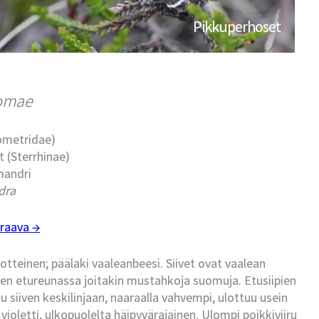
Pikkuperhoset
omae
eometridae)
t (Sterrhinae)
mandri
dra
raava →
tteinen; päälaki vaaleanbeesi. Siivet ovat vaalean
ien etureunassa joitakin mustahkoja suomuja. Etusiipien
u siiven keskilinjaan, naaraalla vahvempi, ulottuu usein
violetti, ulkopuolelta häipyvärajainen. Ulompi poikkiviiru