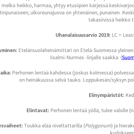
 melko heikko, harmaa, yhtyy etusiipien kärjessä keskivarjoo
etinpunaiseen; ulkoreunajuova on yhtenäinen, punainen. Keski
takasiivissä heikko t
Uhanalaisuusarvio 2019:
LC = Leas
tyminen:
Etelänsuolaheinämittari on Etelä-Suomessa yleinen.
Iisalmi-Nurmes -linjalle saakka. (
Suome
aika:
Perhonen lentää kahdessa (joskus kolmessa) polvessa:
on heinäkuussa selvä tauko. Loppukesän/syksyn polv
Elinympäristöt:
Kedo
Elintavat:
Perhonen lentää yöllä; tulee valolle (
ysvaiheet:
Toukka elää niveltattarilla (
Polygonum
) ja hierako
kudokseen