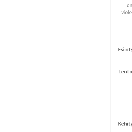
on
viol
Esiin
Lento
Kehit