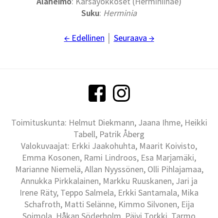
Alaheimo
: Kärsäyökköset (Herminiinae)
Suku
:
Herminia
← Edellinen
│
Seuraava →
Toimituskunta: Helmut Diekmann, Jaana Ihme, Heikki
Tabell, Patrik Åberg
Valokuvaajat: Erkki Jaakohuhta, Maarit Koivisto,
Emma Kosonen, Rami Lindroos, Esa Marjamäki,
Marianne Niemelä, Allan Nyyssönen, Olli Pihlajamaa,
Annukka Pirkkalainen, Markku Ruuskanen, Jari ja
Irene Räty, Teppo Salmela, Erkki Santamala, Mika
Schafroth, Matti Selänne, Kimmo Silvonen, Eija
Soimola, Håkan Söderholm, Päivi Torkki, Tarmo