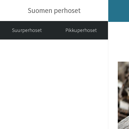
Suomen perhoset
Suurperhoset
Pikkuperhoset