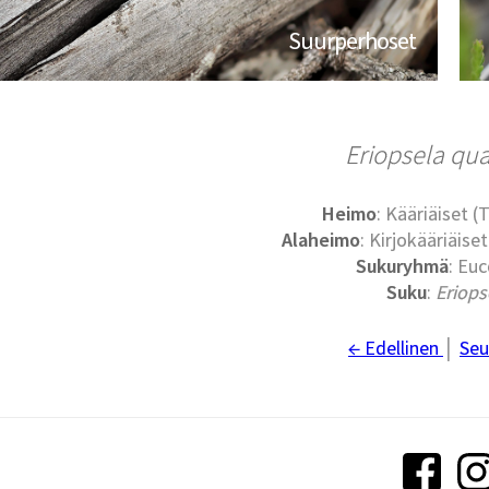
Suurperhoset
Eriopsela qu
Heimo
: Kääriäiset (
Alaheimo
: Kirjokääriäise
Sukuryhmä
: Eu
Suku
:
Eriops
← Edellinen
│
Seu