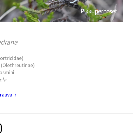
Pikkuperhoset
adrana
Tortricidae)
t (Olethreutinae)
cosmini
ela
raava →