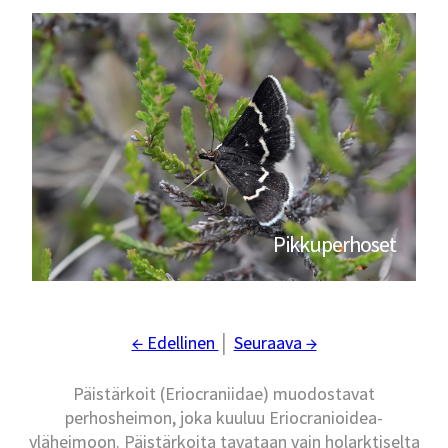
Pikkuperhoset
← Edellinen
│
Seuraava →
Päistärkoit (Eriocraniidae) muodostavat
perhosheimon, joka kuuluu Eriocranioidea-
yläheimoon. Päistärkoita tavataan vain holarktiselta