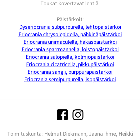
Toukat kovertavat lehtiä.
Päistärkoit:
Dyseriocrania subpurpurella, lehtopäistärkoi
Eriocrania chrysolepidella, pähkinäpäistärkoi
Eriocrania unimaculella, hakaspäistärkoi
Eriocrania sparrmannella, loistopäistärkoi
Eriocrania salopiella, kolmiopäistärkoi
Eriocrania cicatricella, pikkupäistärkoi
Eriocrania sangii, purppurapäistärkoi
Eriocrania semipurpurella, isopäistärkoi
Toimituskunta: Helmut Diekmann, Jaana Ihme, Heikki