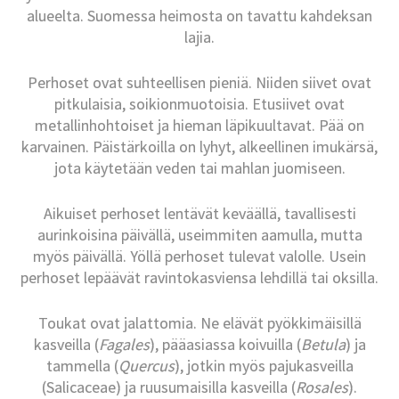
alueelta. Suomessa heimosta on tavattu kahdeksan
lajia.
Perhoset ovat suhteellisen pieniä. Niiden siivet ovat
pitkulaisia, soikionmuotoisia. Etusiivet ovat
metallinhohtoiset ja hieman läpikuultavat. Pää on
karvainen. Päistärkoilla on lyhyt, alkeellinen imukärsä,
jota käytetään veden tai mahlan juomiseen.
Aikuiset perhoset lentävät keväällä, tavallisesti
aurinkoisina päivällä, useimmiten aamulla, mutta
myös päivällä. Yöllä perhoset tulevat valolle. Usein
perhoset lepäävät ravintokasviensa lehdillä tai oksilla.
Toukat ovat jalattomia. Ne elävät pyökkimäisillä
kasveilla (
Fagales
), pääasiassa koivuilla (
Betula
) ja
tammella (
Quercus
), jotkin myös pajukasveilla
(Salicaceae) ja ruusumaisilla kasveilla (
Rosales
).