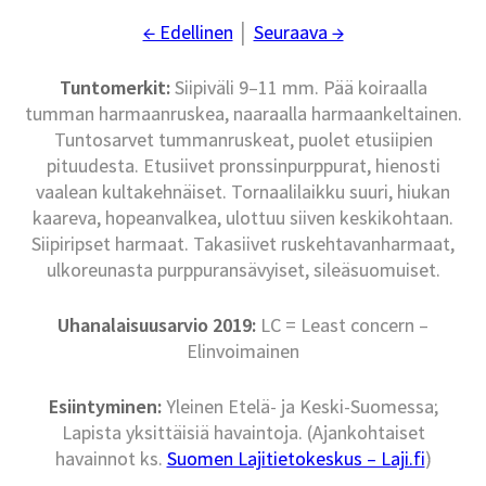
← Edellinen
│
Seuraava →
Tuntomerkit:
Siipiväli 9–11 mm. Pää koiraalla
tumman harmaanruskea, naaraalla harmaankeltainen.
Tuntosarvet tummanruskeat, puolet etusiipien
pituudesta. Etusiivet pronssinpurppurat, hienosti
vaalean kultakehnäiset. Tornaalilaikku suuri, hiukan
kaareva, hopeanvalkea, ulottuu siiven keskikohtaan.
Siipiripset harmaat. Takasiivet ruskehtavanharmaat,
ulkoreunasta purppuransävyiset, sileäsuomuiset.
Uhanalaisuusarvio 2019:
LC = Least concern –
Elinvoimainen
Esiintyminen:
Yleinen Etelä- ja Keski-Suomessa;
Lapista yksittäisiä havaintoja. (Ajankohtaiset
havainnot ks.
Suomen Lajitietokeskus – Laji.fi
)