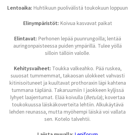
Lentoaika:
Huhtikuun puolivälistä toukokuun loppuun
Elinympäristöt:
Koivua kasvavat paikat
Elintavat:
Perhonen lepää puunrungoilla; lentää
auringonpaisteessa puiden ympärillä. Tulee yöllä
silloin tällöin valolle.
Kehitysvaiheet:
Toukka valkeahko. Pää ruskea,
suuosat tummemmat, takaosan ulokkeet vahvasti
kitinisoituneet ja kuultavat prothoraxin läpi kahtena
tummana täplänä. Takaruumiin I jaokkeen kyljissä
lyhyet laajentumat. Elää koivulla (
Betula
); kovertaa
toukokuussa läiskäkoverteita lehtiin. Alkukäytävä
lehden reunassa, mutta myöhempi läiskä voi vallata
sen. Kotelo talvehtii.
Lajista muualla:
Lepiforum