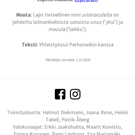
Muuta:
Lajin tieteellinen nimi
unimaculella
on
johdettu latinankielisistä sanoista
unus
(’yksi’) ja
macula
(’laikku’).
Teksti:
Yhteistyössä Perhoswikin kanssa
Päivitetty viimeksi: 1.12.2020
Toimituskunta: Helmut Diekmann, Jaana Ihme, Heikki
Tabell, Patrik Åberg
Valokuvaajat: Erkki Jaakohuhta, Maarit Koivisto,
Emma Kosonen, Rami Lindroos, Esa Marjamäki,