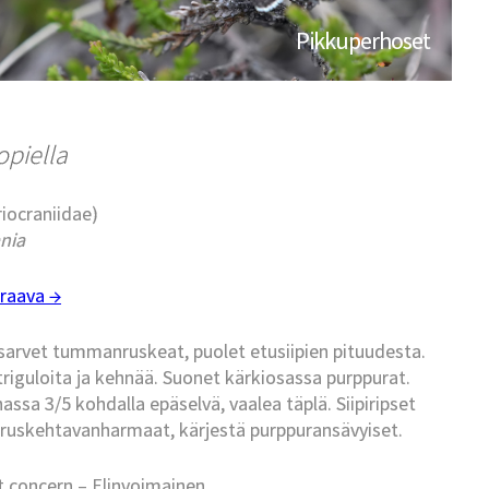
Pikkuperhoset
opiella
riocraniidae)
ania
raava →
arvet tummanruskeat, puolet etusiipien pituudesta.
 striguloita ja kehnää. Suonet kärkiosassa purppurat.
assa 3/5 kohdalla epäselvä, vaalea täplä. Siipiripset
ruskehtavanharmaat, kärjestä purppuransävyiset.
t concern – Elinvoimainen