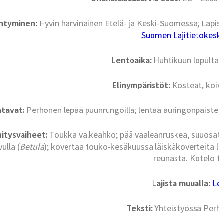
intyminen:
Hyvin harvinainen Etelä- ja Keski-Suomessa; Lapis
Suomen Lajitietokesku
Lentoaika:
Huhtikuun lopult
Elinympäristöt:
Kosteat, koi
ntavat:
Perhonen lepää puunrungoilla; lentää auringonpaisteess
itysvaiheet:
Toukka valkeahko; pää vaaleanruskea, suuosa
vulla (
Betula
); kovertaa touko-kesäkuussa läiskäkoverteita l
reunasta. Kotelo t
Lajista muualla:
L
Teksti:
Yhteistyössä Per