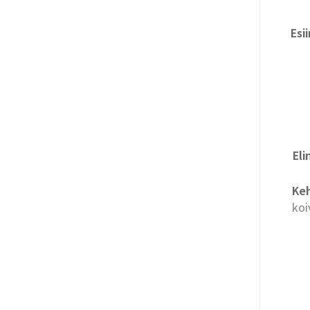
Esi
Eli
Keh
koi