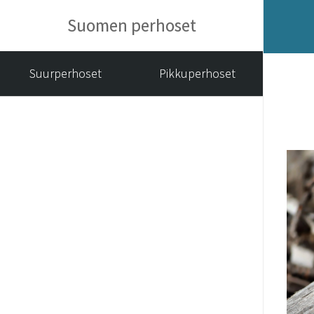
Suomen perhoset
Suurperhoset
Pikkuperhoset