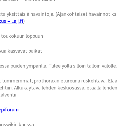
ta yksittäisiä havaintoja. (Ajankohtaiset havainnot ks.
s – Laji.fi
)
a toukokuun loppuun
vua kasvavat paikat
a puiden ympärillä. Tulee yöllä silloin tällöin valolle.
t tummemmat; prothoraxin etureuna ruskehtava. Elää
ehtiin. Alkukäytävä lehden keskiosassa, etäällä lehden
alvehtii.
epiforum
hoswikin kanssa