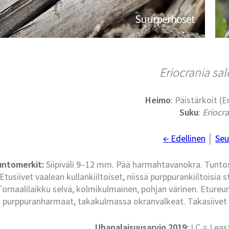
Suurperhoset
Eriocrania sal
Heimo
: Päistärkoit (E
Suku
:
Eriocr
← Edellinen
│
Seu
untomerkit:
Siipiväli 9–12 mm. Pää harmahtavanokra. Tuntos
Etusiivet vaalean kullankiiltoiset, niissä purppurankiiltoisia
Tornaalilaikku selvä, kolmikulmainen, pohjan värinen. Etureun
purppuranharmaat, takakulmassa okranvalkeat. Takasiivet 
Uhanalaisuusarvio 2019:
LC = Leas