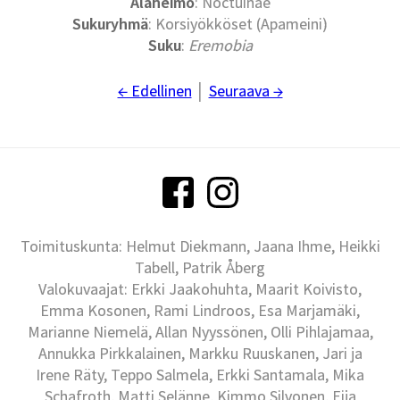
Alaheimo
: Noctuinae
Sukuryhmä
: Korsiyökköset (Apameini)
Suku
:
Eremobia
← Edellinen
│
Seuraava →
Toimituskunta: Helmut Diekmann, Jaana Ihme, Heikki
Tabell, Patrik Åberg
Valokuvaajat: Erkki Jaakohuhta, Maarit Koivisto,
Emma Kosonen, Rami Lindroos, Esa Marjamäki,
Marianne Niemelä, Allan Nyyssönen, Olli Pihlajamaa,
Annukka Pirkkalainen, Markku Ruuskanen, Jari ja
Irene Räty, Teppo Salmela, Erkki Santamala, Mika
Schafroth, Matti Selänne, Kimmo Silvonen, Eija