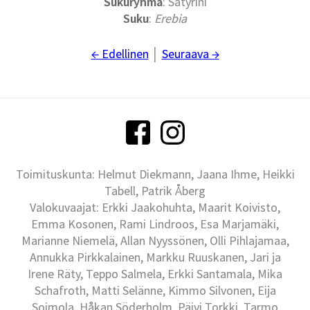
Sukuryhmä
: Satyrini
Suku
:
Erebia
← Edellinen
│
Seuraava →
Toimituskunta: Helmut Diekmann, Jaana Ihme, Heikki
Tabell, Patrik Åberg
Valokuvaajat: Erkki Jaakohuhta, Maarit Koivisto,
Emma Kosonen, Rami Lindroos, Esa Marjamäki,
Marianne Niemelä, Allan Nyyssönen, Olli Pihlajamaa,
Annukka Pirkkalainen, Markku Ruuskanen, Jari ja
Irene Räty, Teppo Salmela, Erkki Santamala, Mika
Schafroth, Matti Selänne, Kimmo Silvonen, Eija
Soimola, Håkan Söderholm, Päivi Torkki, Tarmo