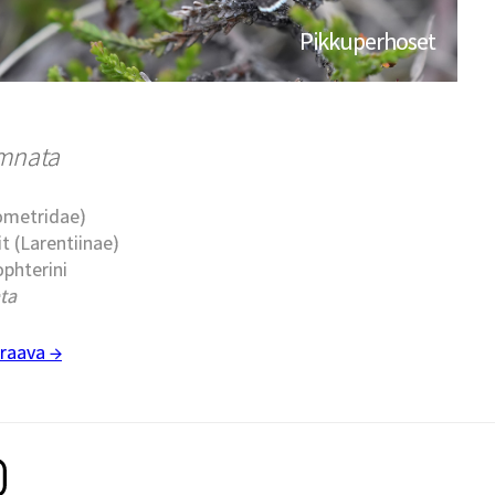
Pikkuperhoset
umnata
eometridae)
t (Larentiinae)
ophterini
ata
raava →