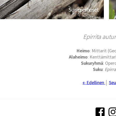
Suurperhoset
Epirrita aut
Heimo
: Mittarit (G
Alaheimo
: Kenttämittari
Sukuryhmä
: Oper
Suku
:
Epirr
← Edellinen
│
Seu