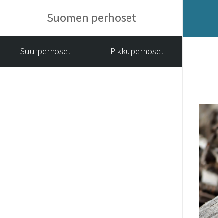
Suomen perhoset
Suurperhoset
Pikkuperhoset