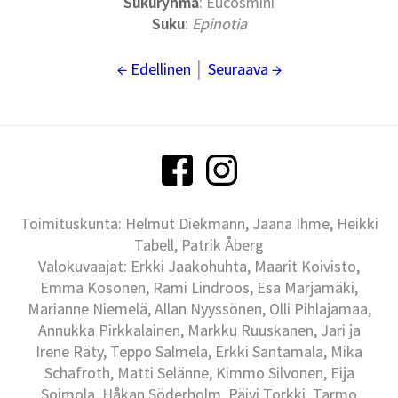
Sukuryhmä
: Eucosmini
Suku
:
Epinotia
← Edellinen
│
Seuraava →
Toimituskunta: Helmut Diekmann, Jaana Ihme, Heikki
Tabell, Patrik Åberg
Valokuvaajat: Erkki Jaakohuhta, Maarit Koivisto,
Emma Kosonen, Rami Lindroos, Esa Marjamäki,
Marianne Niemelä, Allan Nyyssönen, Olli Pihlajamaa,
Annukka Pirkkalainen, Markku Ruuskanen, Jari ja
Irene Räty, Teppo Salmela, Erkki Santamala, Mika
Schafroth, Matti Selänne, Kimmo Silvonen, Eija
Soimola, Håkan Söderholm, Päivi Torkki, Tarmo