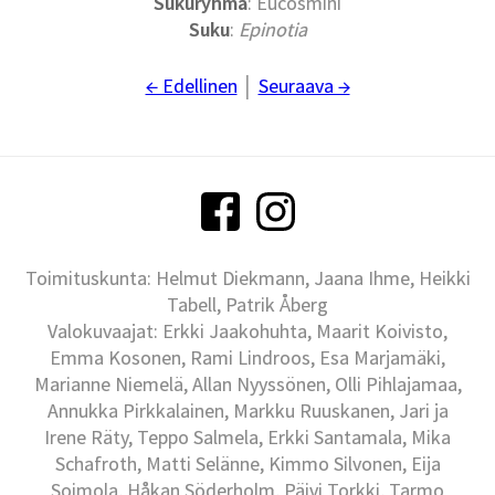
Sukuryhmä
: Eucosmini
Suku
:
Epinotia
← Edellinen
│
Seuraava →
Toimituskunta: Helmut Diekmann, Jaana Ihme, Heikki
Tabell, Patrik Åberg
Valokuvaajat: Erkki Jaakohuhta, Maarit Koivisto,
Emma Kosonen, Rami Lindroos, Esa Marjamäki,
Marianne Niemelä, Allan Nyyssönen, Olli Pihlajamaa,
Annukka Pirkkalainen, Markku Ruuskanen, Jari ja
Irene Räty, Teppo Salmela, Erkki Santamala, Mika
Schafroth, Matti Selänne, Kimmo Silvonen, Eija
Soimola, Håkan Söderholm, Päivi Torkki, Tarmo