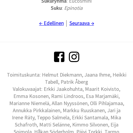
Sukuryhmä
: Eucosmini
Suku
:
Epinotia
← Edellinen
│
Seuraava →
Toimituskunta: Helmut Diekmann, Jaana Ihme, Heikki
Tabell, Patrik Åberg
Valokuvaajat: Erkki Jaakohuhta, Maarit Koivisto,
Emma Kosonen, Rami Lindroos, Esa Marjamäki,
Marianne Niemelä, Allan Nyyssönen, Olli Pihlajamaa,
Annukka Pirkkalainen, Markku Ruuskanen, Jari ja
Irene Räty, Teppo Salmela, Erkki Santamala, Mika
Schafroth, Matti Selänne, Kimmo Silvonen, Eija
Soimola, Håkan Söderholm, Päivi Torkki, Tarmo