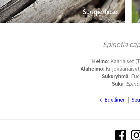
Suurperhoset
Epinotia ca
Heimo
: Kääriäiset (
Alaheimo
: Kirjokääriäise
Sukuryhmä
: Eu
Suku
:
Epino
← Edellinen
│
Seu