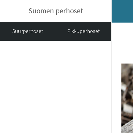
Suomen perhoset
Suurperhoset
Pikkuperhoset