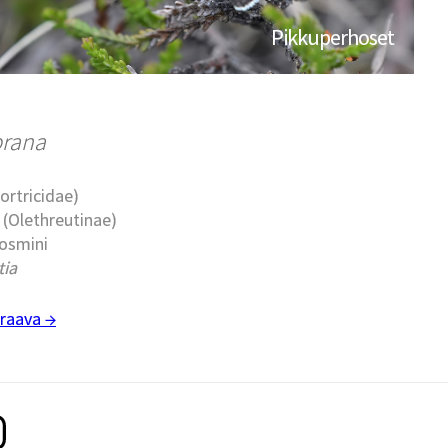
Pikkuperhoset
prana
Tortricidae)
t (Olethreutinae)
cosmini
tia
raava →