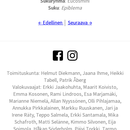
Sukuryhmä
: Eucosmini
Suku
:
Epiblema
← Edellinen
│
Seuraava →
Toimituskunta: Helmut Diekmann, Jaana Ihme, Heikki
Tabell, Patrik Åberg
Valokuvaajat: Erkki Jaakohuhta, Maarit Koivisto,
Emma Kosonen, Rami Lindroos, Esa Marjamäki,
Marianne Niemelä, Allan Nyyssönen, Olli Pihlajamaa,
Annukka Pirkkalainen, Markku Ruuskanen, Jari ja
Irene Räty, Teppo Salmela, Erkki Santamala, Mika
Schafroth, Matti Selänne, Kimmo Silvonen, Eija
Soimola, Håkan Söderholm, Päivi Torkki, Tarmo