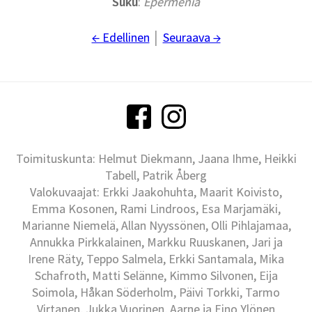
Suku
:
Epermenia
← Edellinen
│
Seuraava →
Toimituskunta: Helmut Diekmann, Jaana Ihme, Heikki
Tabell, Patrik Åberg
Valokuvaajat: Erkki Jaakohuhta, Maarit Koivisto,
Emma Kosonen, Rami Lindroos, Esa Marjamäki,
Marianne Niemelä, Allan Nyyssönen, Olli Pihlajamaa,
Annukka Pirkkalainen, Markku Ruuskanen, Jari ja
Irene Räty, Teppo Salmela, Erkki Santamala, Mika
Schafroth, Matti Selänne, Kimmo Silvonen, Eija
Soimola, Håkan Söderholm, Päivi Torkki, Tarmo
Virtanen, Jukka Vuorinen, Aarne ja Eino Ylönen