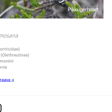
Pikkuperhoset
rmosana
Tortricidae)
t (Olethreutinae)
rmoniini
nia
raava →