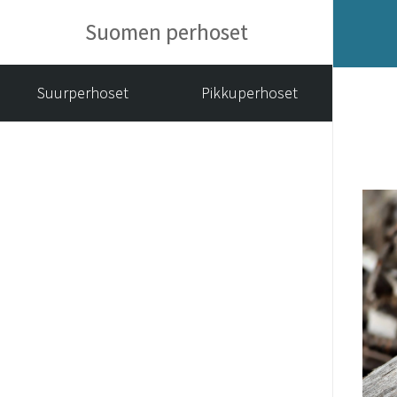
Suomen perhoset
Suurperhoset
Pikkuperhoset