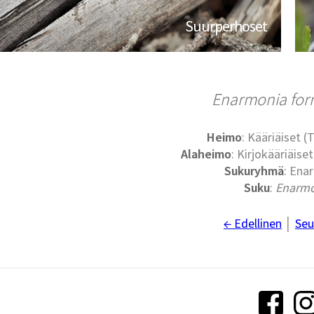
Suurperhoset
Enarmonia fo
Heimo
: Kääriäiset (
Alaheimo
: Kirjokääriäise
Sukuryhmä
: Ena
Suku
:
Enarmo
← Edellinen
│
Seu