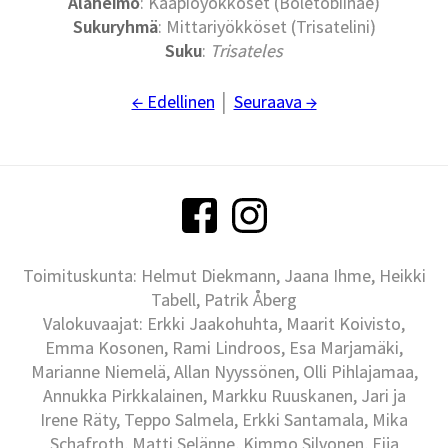
Alaheimo
: Kääpiöyökköset (Boletobiinae)
Sukuryhmä
: Mittariyökköset (Trisatelini)
Suku
:
Trisateles
← Edellinen
│
Seuraava →
Toimituskunta: Helmut Diekmann, Jaana Ihme, Heikki
Tabell, Patrik Åberg
Valokuvaajat: Erkki Jaakohuhta, Maarit Koivisto,
Emma Kosonen, Rami Lindroos, Esa Marjamäki,
Marianne Niemelä, Allan Nyyssönen, Olli Pihlajamaa,
Annukka Pirkkalainen, Markku Ruuskanen, Jari ja
Irene Räty, Teppo Salmela, Erkki Santamala, Mika
Schafroth, Matti Selänne, Kimmo Silvonen, Eija