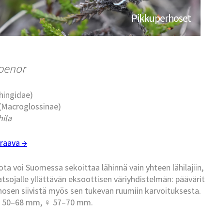
Pikkuperhoset
lpenor
phingidae)
 (Macroglossinae)
hila
raava →
ta voi Suomessa sekoittaa lähinnä vain yhteen lähilajiin,
tsojalle yllättävän eksoottisen väriyhdistelmän: päävärit
erhosen siivistä myös sen tukevan ruumiin karvoituksesta.
i ♂ 50–68 mm, ♀ 57–70 mm.