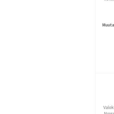
Muut
Valok
Nyyss