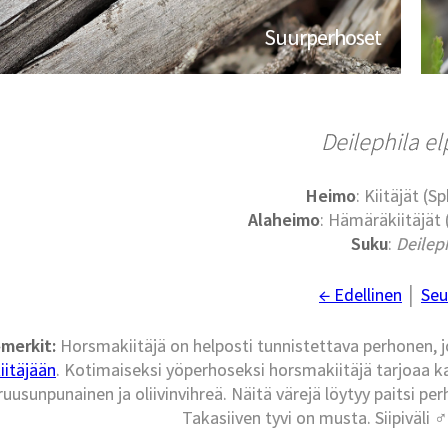
Suurperhoset
Deilephila e
Heimo
: Kiitäjät (S
Alaheimo
: Hämäräkiitäjät
Suku
:
Deilep
← Edellinen
│
Seu
merkit:
Horsmakiitäjä on helposti tunnistettava perhonen, jo
iitäjään
. Kotimaiseksi yöperhoseksi horsmakiitäjä tarjoaa ka
ruusunpunainen ja oliivinvihreä. Näitä värejä löytyy paitsi p
Takasiiven tyvi on musta. Siipiväl