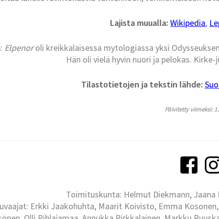
Lajista muualla:
Wikipedia
,
Le
a
:
Elpenor
oli kreikkalaisessa mytologiassa yksi Odysseuksen
Hän oli vielä hyvin nuori ja pelokas. Kirke
Tilastotietojen ja tekstin lähde:
Suo
Päivitetty viimeksi: 1
Toimituskunta: Helmut Diekmann, Jaana Ih
uvaajat: Erkki Jaakohuhta, Maarit Koivisto, Emma Kosonen,
önen, Olli Pihlajamaa, Annukka Pirkkalainen, Markku Ruuskan