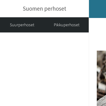
Suomen perhoset
Suurperhoset
Pikkuperhoset