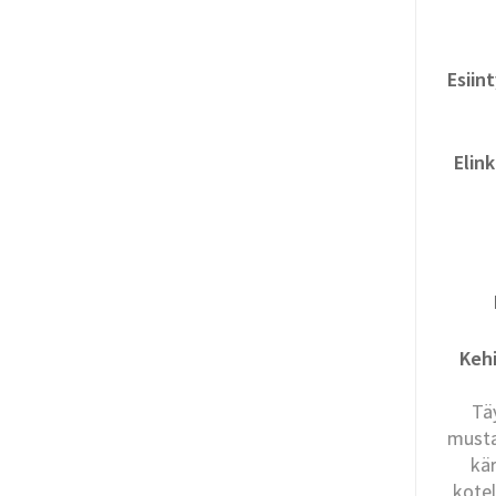
Esiin
Elink
Kehi
Tä
musta
kä
kotel