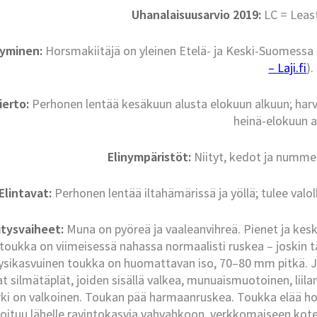
Uhanalaisuusarvio 2019:
LC = Leas
tyminen:
Horsmakiitäjä on yleinen Etelä- ja Keski-Suomessa 
– Laji.fi
).
ierto:
Perhonen lentää kesäkuun alusta elokuun alkuun; harvi
heinä-elokuun a
Elinympäristöt:
Niityt, kedot ja numme
Elintavat:
Perhonen lentää iltahämärissä ja yöllä; tulee valoll
tysvaiheet:
Muna on pyöreä ja vaaleanvihreä. Pienet ja kes
toukka on viimeisessä nahassa normaalisti ruskea – joskin tä
ysikasvuinen toukka on huomattavan iso, 70–80 mm pitkä. Jao
t silmätäplät, joiden sisällä valkea, munuaismuotoinen, liila
rki on valkoinen. Toukan pää harmaanruskea. Toukka elää hors
oituu lähelle ravintokasvia vahvahkoon, verkkomaiseen kote