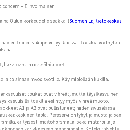
t concern – Elinvoimainen
aina Oulun korkeudelle saakka. (
Suomen Lajitietokeskus
nainen toinen sukupolvi syyskuussa. Toukkia voi löytää
ikana.
t, hakamaat ja metsälaitumet
e ja toisinaan myös syötille. Käy mielellään kukilla.
kenkasvuiset toukat ovat vihreät, mutta täysikasvuinen
ysikasvuisilla toukilla esiintyy myös vihreä muoto.
kkeet A1 ja A2 ovat pullistuneet; niiden sivuselässä
nruskeakeskinen täplä. Peräsarvi on lyhyt ja musta ja sen
milla, erityisesti maitohorsmalla, sekä mataroilla ja
lokoppaan karikkeeseen maanpinnalle. Kotelo talvehtii.