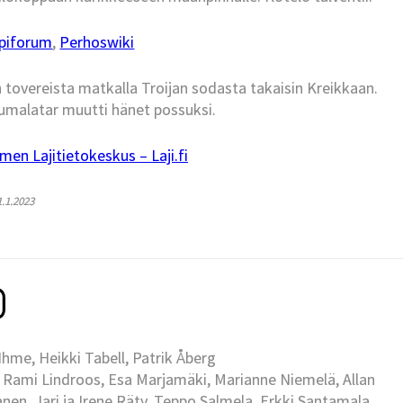
piforum
,
Perhoswiki
 tovereista matkalla Troijan sodasta takaisin Kreikkaan.
-jumalatar muutti hänet possuksi.
men Lajitietokeskus – Laji.fi
1.1.2023
me, Heikki Tabell, Patrik Åberg
 Rami Lindroos, Esa Marjamäki, Marianne Niemelä, Allan
en, Jari ja Irene Räty, Teppo Salmela, Erkki Santamala,