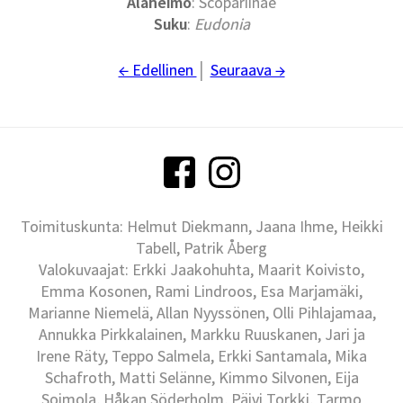
Alaheimo
: Scopariinae
Suku
:
Eudonia
← Edellinen
│
Seuraava →
Toimituskunta: Helmut Diekmann, Jaana Ihme, Heikki
Tabell, Patrik Åberg
Valokuvaajat: Erkki Jaakohuhta, Maarit Koivisto,
Emma Kosonen, Rami Lindroos, Esa Marjamäki,
Marianne Niemelä, Allan Nyyssönen, Olli Pihlajamaa,
Annukka Pirkkalainen, Markku Ruuskanen, Jari ja
Irene Räty, Teppo Salmela, Erkki Santamala, Mika
Schafroth, Matti Selänne, Kimmo Silvonen, Eija
Soimola, Håkan Söderholm, Päivi Torkki, Tarmo