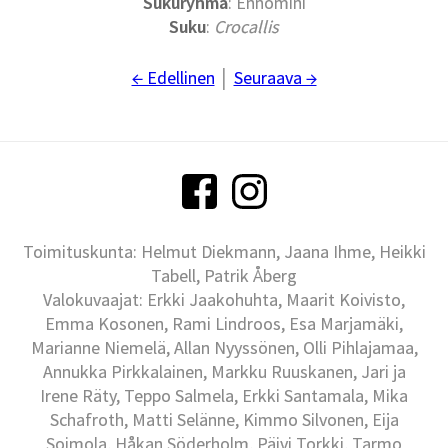
Sukuryhmä
: Ennomini
Suku
:
Crocallis
← Edellinen
│
Seuraava →
Toimituskunta: Helmut Diekmann, Jaana Ihme, Heikki
Tabell, Patrik Åberg
Valokuvaajat: Erkki Jaakohuhta, Maarit Koivisto,
Emma Kosonen, Rami Lindroos, Esa Marjamäki,
Marianne Niemelä, Allan Nyyssönen, Olli Pihlajamaa,
Annukka Pirkkalainen, Markku Ruuskanen, Jari ja
Irene Räty, Teppo Salmela, Erkki Santamala, Mika
Schafroth, Matti Selänne, Kimmo Silvonen, Eija
Soimola, Håkan Söderholm, Päivi Torkki, Tarmo