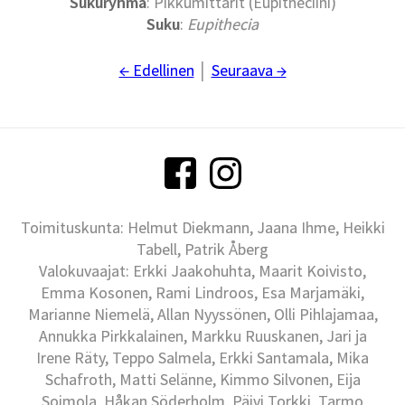
Sukuryhmä
: Pikkumittarit (Eupitheciini)
Suku
:
Eupithecia
← Edellinen
│
Seuraava →
Toimituskunta: Helmut Diekmann, Jaana Ihme, Heikki
Tabell, Patrik Åberg
Valokuvaajat: Erkki Jaakohuhta, Maarit Koivisto,
Emma Kosonen, Rami Lindroos, Esa Marjamäki,
Marianne Niemelä, Allan Nyyssönen, Olli Pihlajamaa,
Annukka Pirkkalainen, Markku Ruuskanen, Jari ja
Irene Räty, Teppo Salmela, Erkki Santamala, Mika
Schafroth, Matti Selänne, Kimmo Silvonen, Eija
Soimola, Håkan Söderholm, Päivi Torkki, Tarmo