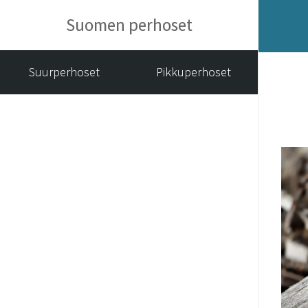
Suomen perhoset
Suurperhoset
Pikkuperhoset