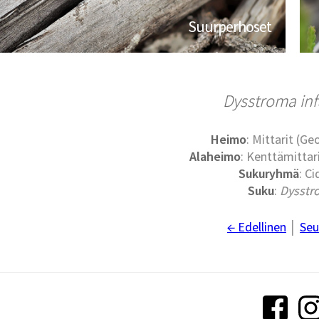
Suurperhoset
Dysstroma inf
Heimo
: Mittarit (G
Alaheimo
: Kenttämittari
Sukuryhmä
: Ci
Suku
:
Dysstr
← Edellinen
│
Seu