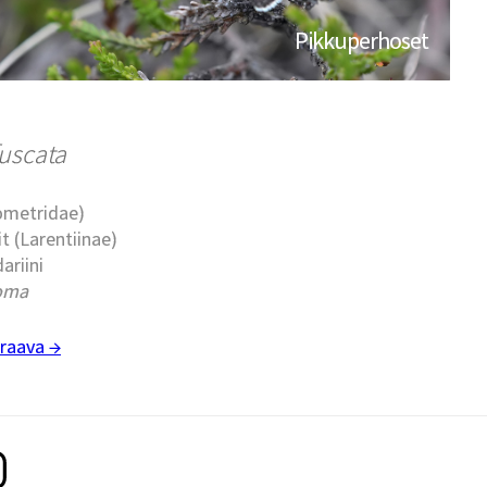
Pikkuperhoset
uscata
eometridae)
t (Larentiinae)
dariini
oma
raava →