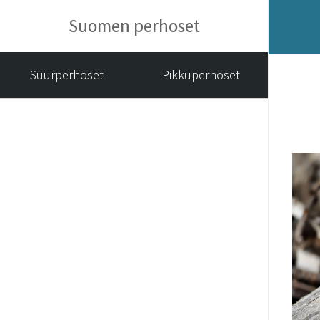
Suomen perhoset
Suurperhoset
Pikkuperhoset