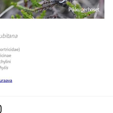
Pikkuperhoset
ubitana
Tortricidae)
ricinae
chylini
ylis
uraava