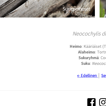
Suurperhoset
Neocochylis d
Heimo
: Kääriäiset (
Alaheimo
: Tort
Sukuryhmä
: Co
Suku
:
Neococh
← Edellinen
│
Se