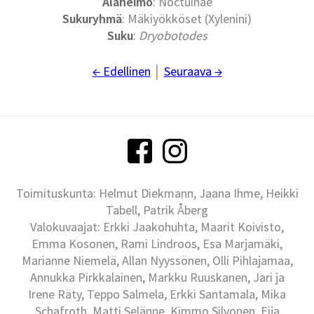
Alaheimo
: Noctuinae
Sukuryhmä
: Mäkiyökköset (Xylenini)
Suku
:
Dryobotodes
← Edellinen
│
Seuraava →
Toimituskunta: Helmut Diekmann, Jaana Ihme, Heikki
Tabell, Patrik Åberg
Valokuvaajat: Erkki Jaakohuhta, Maarit Koivisto,
Emma Kosonen, Rami Lindroos, Esa Marjamäki,
Marianne Niemelä, Allan Nyyssönen, Olli Pihlajamaa,
Annukka Pirkkalainen, Markku Ruuskanen, Jari ja
Irene Räty, Teppo Salmela, Erkki Santamala, Mika
Schafroth, Matti Selänne, Kimmo Silvonen, Eija