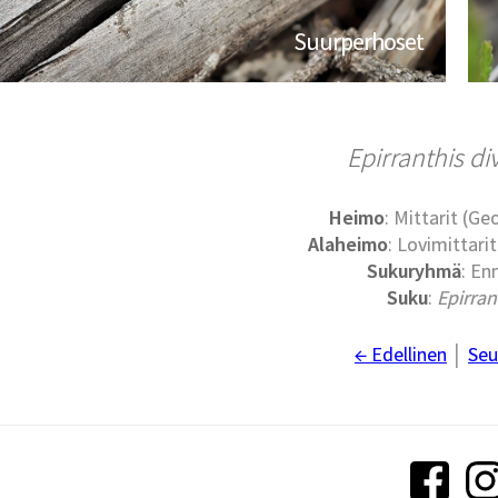
Suurperhoset
Epirranthis di
Heimo
: Mittarit (G
Alaheimo
: Lovimittari
Sukuryhmä
: En
Suku
:
Epirran
← Edellinen
│
Seu