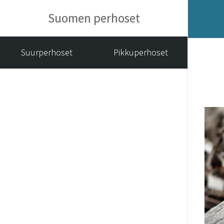
Suomen perhoset
Suurperhoset
Pikkuperhoset