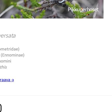
Pikkuperhoset
versata
eometridae)
t (Ennominae)
nomini
this
raava →