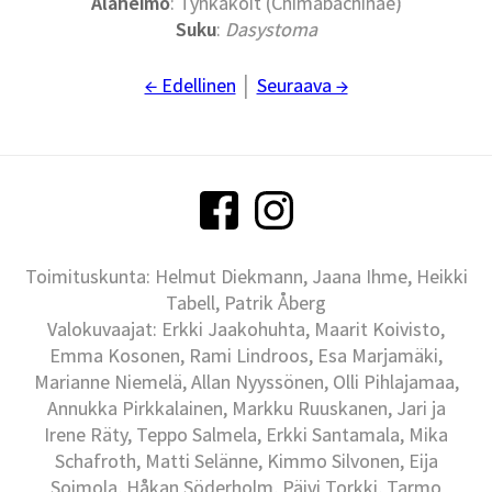
Alaheimo
: Tynkäkoit (Chimabachinae)
Suku
:
Dasystoma
← Edellinen
│
Seuraava →
Toimituskunta: Helmut Diekmann, Jaana Ihme, Heikki
Tabell, Patrik Åberg
Valokuvaajat: Erkki Jaakohuhta, Maarit Koivisto,
Emma Kosonen, Rami Lindroos, Esa Marjamäki,
Marianne Niemelä, Allan Nyyssönen, Olli Pihlajamaa,
Annukka Pirkkalainen, Markku Ruuskanen, Jari ja
Irene Räty, Teppo Salmela, Erkki Santamala, Mika
Schafroth, Matti Selänne, Kimmo Silvonen, Eija
Soimola, Håkan Söderholm, Päivi Torkki, Tarmo