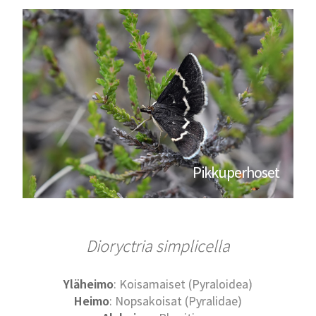
Pikkuperhoset
Dioryctria simplicella
Yläheimo
: Koisamaiset (Pyraloidea)
Heimo
: Nopsakoisat (Pyralidae)