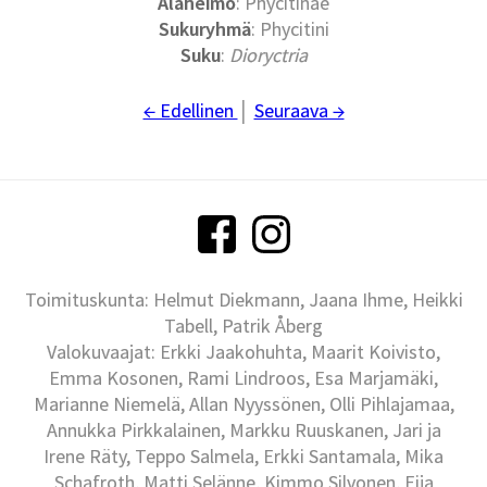
Alaheimo
: Phycitinae
Sukuryhmä
: Phycitini
Suku
:
Dioryctria
← Edellinen
│
Seuraava →
Toimituskunta: Helmut Diekmann, Jaana Ihme, Heikki
Tabell, Patrik Åberg
Valokuvaajat: Erkki Jaakohuhta, Maarit Koivisto,
Emma Kosonen, Rami Lindroos, Esa Marjamäki,
Marianne Niemelä, Allan Nyyssönen, Olli Pihlajamaa,
Annukka Pirkkalainen, Markku Ruuskanen, Jari ja
Irene Räty, Teppo Salmela, Erkki Santamala, Mika
Schafroth, Matti Selänne, Kimmo Silvonen, Eija