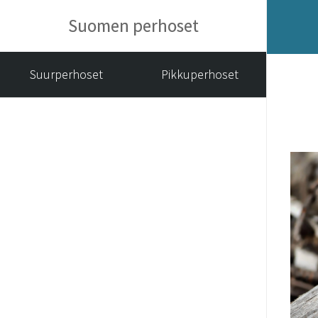
Suomen perhoset
Suurperhoset
Pikkuperhoset