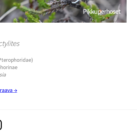
Pikkuperhoset
tylites
(Pterophoridae)
phorinae
sia
raava →