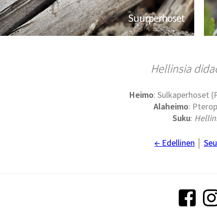
Suurperhoset
Hellinsia didac
Heimo
: Sulkaperhoset 
Alaheimo
: Ptero
Suku
:
Hellin
← Edellinen
│
Seu