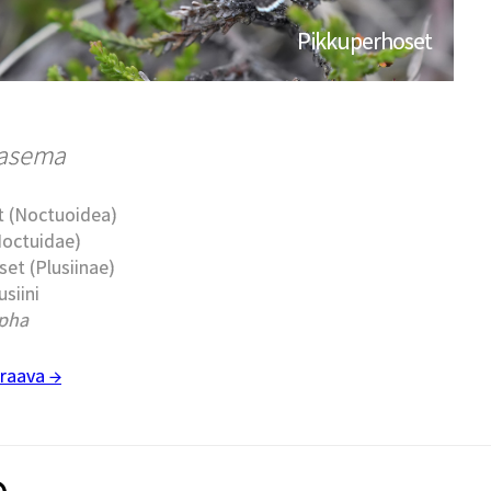
Pikkuperhoset
iasema
t (Noctuoidea)
Noctuidae)
set (Plusiinae)
usiini
pha
raava →