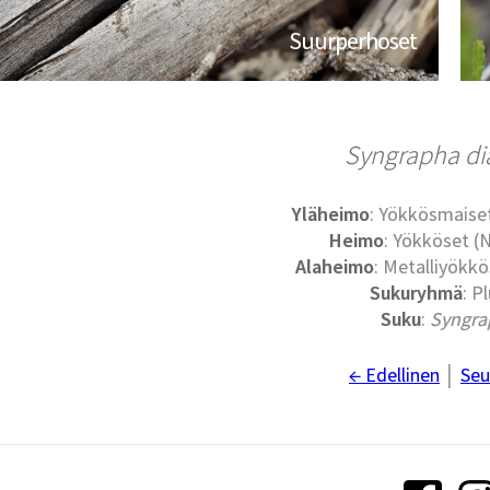
Suurperhoset
Syngrapha d
Yläheimo
: Yökkösmaise
Heimo
: Yökköset (
Alaheimo
: Metalliyökkö
Sukuryhmä
: Pl
Suku
:
Syngra
← Edellinen
│
Seu