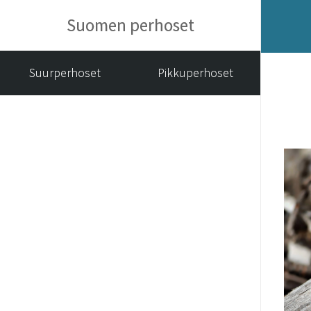
Suomen perhoset
Suurperhoset
Pikkuperhoset