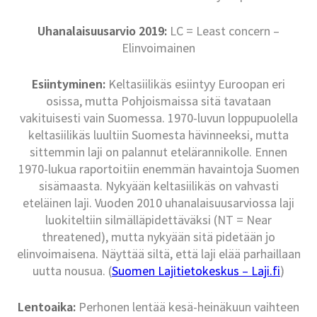
Uhanalaisuusarvio 2019:
LC = Least concern –
Elinvoimainen
Esiintyminen:
Keltasiilikäs esiintyy Euroopan eri
osissa, mutta Pohjoismaissa sitä tavataan
vakituisesti vain Suomessa. 1970-luvun loppupuolella
keltasiilikäs luultiin Suomesta hävinneeksi, mutta
sittemmin laji on palannut etelärannikolle. Ennen
1970-lukua raportoitiin enemmän havaintoja Suomen
sisämaasta. Nykyään keltasiilikäs on vahvasti
eteläinen laji. Vuoden 2010 uhanalaisuusarviossa laji
luokiteltiin silmälläpidettäväksi (NT = Near
threatened), mutta nykyään sitä pidetään jo
elinvoimaisena. Näyttää siltä, että laji elää parhaillaan
uutta nousua. (
Suomen Lajitietokeskus – Laji.fi
)
Lentoaika:
Perhonen lentää kesä-heinäkuun vaihteen