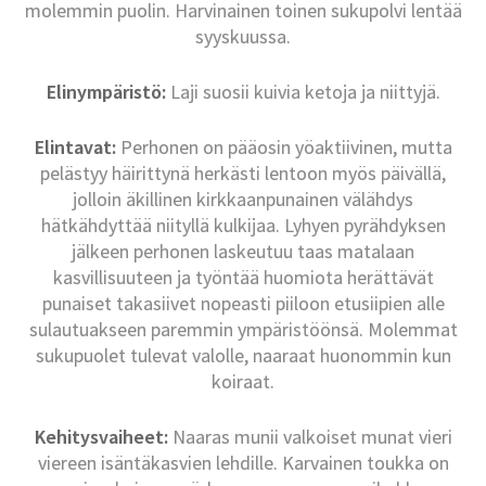
molemmin puolin. Harvinainen toinen sukupolvi lentää
syyskuussa.
Elinympäristö:
Laji suosii kuivia ketoja ja niittyjä.
Elintavat:
Perhonen on pääosin yöaktiivinen, mutta
pelästyy häirittynä herkästi lentoon myös päivällä,
jolloin äkillinen kirkkaanpunainen välähdys
hätkähdyttää niityllä kulkijaa. Lyhyen pyrähdyksen
jälkeen perhonen laskeutuu taas matalaan
kasvillisuuteen ja työntää huomiota herättävät
punaiset takasiivet nopeasti piiloon etusiipien alle
sulautuakseen paremmin ympäristöönsä. Molemmat
sukupuolet tulevat valolle, naaraat huonommin kun
koiraat.
Kehitysvaiheet:
Naaras munii valkoiset munat vieri
viereen isäntäkasvien lehdille. Karvainen toukka on