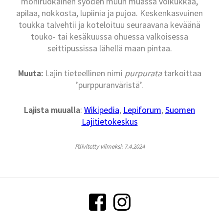
moniruokainen syöden muun muassa voikukkaa,
apilaa, nokkosta, lupiinia ja pujoa. Keskenkasvuinen
toukka talvehtii ja koteloituu seuraavana keväänä
touko- tai kesäkuussa ohuessa valkoisessa
seittipussissa lähellä maan pintaa.
Muuta:
Lajin tieteellinen nimi
purpurata
tarkoittaa
’purppuranväristä’.
Lajista muualla
:
Wikipedia
,
Lepiforum
,
Suomen
Lajitietokeskus
Päivitetty viimeksi: 7.4.2024