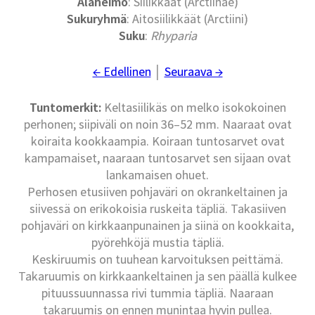
Alaheimo
: Siilikkäät (Arctiinae)
Sukuryhmä
: Aitosiilikkäät (Arctiini)
Suku
:
Rhyparia
← Edellinen
│
Seuraava →
Tuntomerkit:
Keltasiilikäs on melko isokokoinen
perhonen; siipiväli on noin 36–52 mm. Naaraat ovat
koiraita kookkaampia. Koiraan tuntosarvet ovat
kampamaiset, naaraan tuntosarvet sen sijaan ovat
lankamaisen ohuet.
Perhosen etusiiven pohjaväri on okrankeltainen ja
siivessä on erikokoisia ruskeita täpliä. Takasiiven
pohjaväri on kirkkaanpunainen ja siinä on kookkaita,
pyörehköjä mustia täpliä.
Keskiruumis on tuuhean karvoituksen peittämä.
Takaruumis on kirkkaankeltainen ja sen päällä kulkee
pituussuunnassa rivi tummia täpliä. Naaraan
takaruumis on ennen munintaa hyvin pullea.