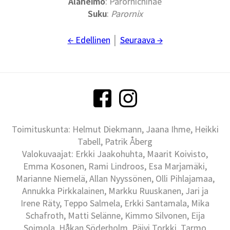
Alaheimo
: Parornichinae
Suku
:
Parornix
← Edellinen
│
Seuraava →
Toimituskunta: Helmut Diekmann, Jaana Ihme, Heikki
Tabell, Patrik Åberg
Valokuvaajat: Erkki Jaakohuhta, Maarit Koivisto,
Emma Kosonen, Rami Lindroos, Esa Marjamäki,
Marianne Niemelä, Allan Nyyssönen, Olli Pihlajamaa,
Annukka Pirkkalainen, Markku Ruuskanen, Jari ja
Irene Räty, Teppo Salmela, Erkki Santamala, Mika
Schafroth, Matti Selänne, Kimmo Silvonen, Eija
Soimola, Håkan Söderholm, Päivi Torkki, Tarmo