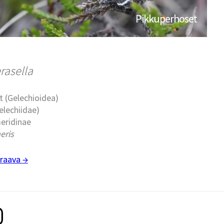
Pikkuperhoset
rasella
t (Gelechioidea)
elechiidae)
eridinae
eris
raava →