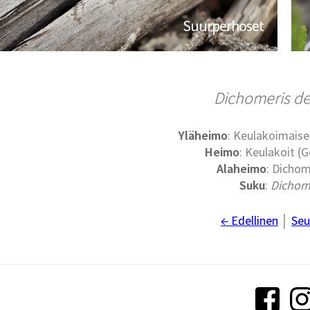
Suurperhoset
Dichomeris de
Yläheimo
: Keulakoimaise
Heimo
: Keulakoit (G
Alaheimo
: Dichom
Suku
:
Dichom
← Edellinen
│
Seu