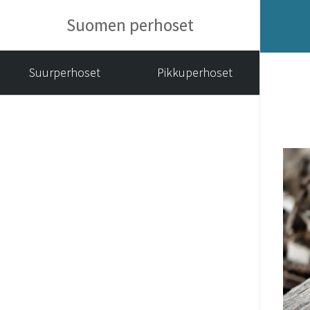
Suomen perhoset
Suurperhoset
Pikkuperhoset