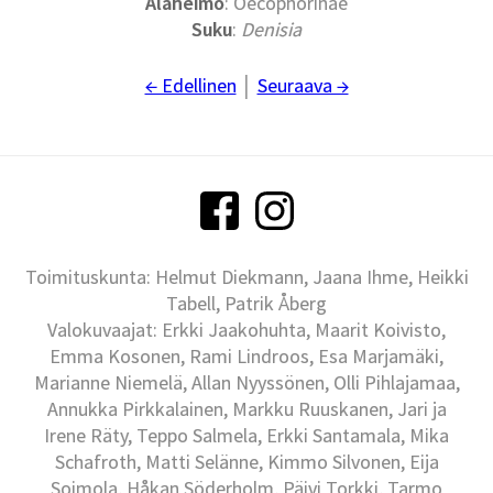
Alaheimo
: Oecophorinae
Suku
:
Denisia
← Edellinen
│
Seuraava →
Toimituskunta: Helmut Diekmann, Jaana Ihme, Heikki
Tabell, Patrik Åberg
Valokuvaajat: Erkki Jaakohuhta, Maarit Koivisto,
Emma Kosonen, Rami Lindroos, Esa Marjamäki,
Marianne Niemelä, Allan Nyyssönen, Olli Pihlajamaa,
Annukka Pirkkalainen, Markku Ruuskanen, Jari ja
Irene Räty, Teppo Salmela, Erkki Santamala, Mika
Schafroth, Matti Selänne, Kimmo Silvonen, Eija
Soimola, Håkan Söderholm, Päivi Torkki, Tarmo