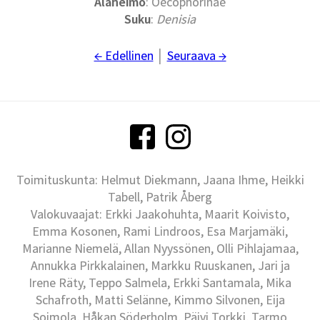
Alaheimo
: Oecophorinae
Suku
:
Denisia
← Edellinen
│
Seuraava →
Toimituskunta: Helmut Diekmann, Jaana Ihme, Heikki
Tabell, Patrik Åberg
Valokuvaajat: Erkki Jaakohuhta, Maarit Koivisto,
Emma Kosonen, Rami Lindroos, Esa Marjamäki,
Marianne Niemelä, Allan Nyyssönen, Olli Pihlajamaa,
Annukka Pirkkalainen, Markku Ruuskanen, Jari ja
Irene Räty, Teppo Salmela, Erkki Santamala, Mika
Schafroth, Matti Selänne, Kimmo Silvonen, Eija
Soimola, Håkan Söderholm, Päivi Torkki, Tarmo