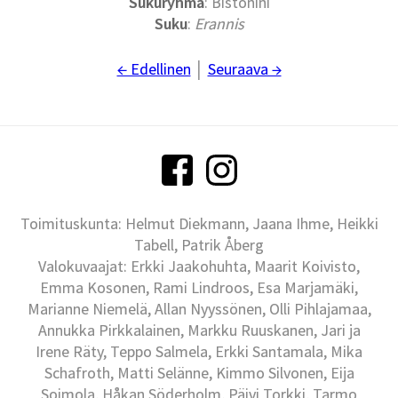
Sukuryhmä
: Bistonini
Suku
:
Erannis
← Edellinen
│
Seuraava →
Toimituskunta: Helmut Diekmann, Jaana Ihme, Heikki
Tabell, Patrik Åberg
Valokuvaajat: Erkki Jaakohuhta, Maarit Koivisto,
Emma Kosonen, Rami Lindroos, Esa Marjamäki,
Marianne Niemelä, Allan Nyyssönen, Olli Pihlajamaa,
Annukka Pirkkalainen, Markku Ruuskanen, Jari ja
Irene Räty, Teppo Salmela, Erkki Santamala, Mika
Schafroth, Matti Selänne, Kimmo Silvonen, Eija
Soimola, Håkan Söderholm, Päivi Torkki, Tarmo