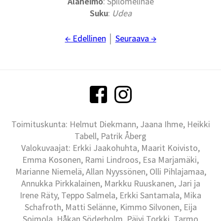
Alaheimo
: Spilomelinae
Suku
:
Udea
← Edellinen
│
Seuraava →
Toimituskunta: Helmut Diekmann, Jaana Ihme, Heikki
Tabell, Patrik Åberg
Valokuvaajat: Erkki Jaakohuhta, Maarit Koivisto,
Emma Kosonen, Rami Lindroos, Esa Marjamäki,
Marianne Niemelä, Allan Nyyssönen, Olli Pihlajamaa,
Annukka Pirkkalainen, Markku Ruuskanen, Jari ja
Irene Räty, Teppo Salmela, Erkki Santamala, Mika
Schafroth, Matti Selänne, Kimmo Silvonen, Eija
Soimola, Håkan Söderholm, Päivi Torkki, Tarmo