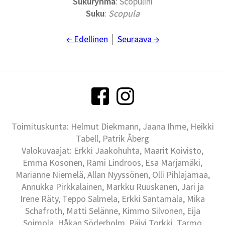
Sukuryhmä
: Scopulini
Suku
:
Scopula
← Edellinen
│
Seuraava →
Toimituskunta: Helmut Diekmann, Jaana Ihme, Heikki
Tabell, Patrik Åberg
Valokuvaajat: Erkki Jaakohuhta, Maarit Koivisto,
Emma Kosonen, Rami Lindroos, Esa Marjamäki,
Marianne Niemelä, Allan Nyyssönen, Olli Pihlajamaa,
Annukka Pirkkalainen, Markku Ruuskanen, Jari ja
Irene Räty, Teppo Salmela, Erkki Santamala, Mika
Schafroth, Matti Selänne, Kimmo Silvonen, Eija
Soimola, Håkan Söderholm, Päivi Torkki, Tarmo