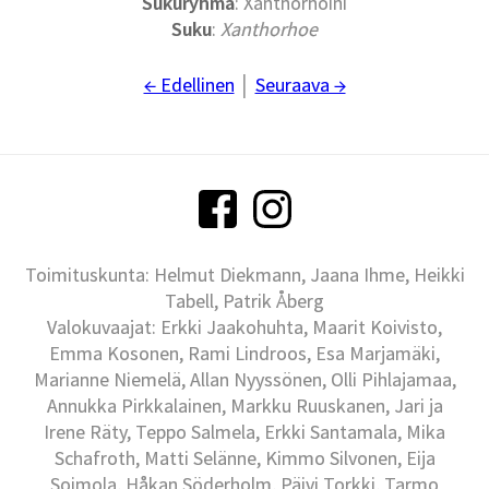
Sukuryhmä
: Xanthorhoini
Suku
:
Xanthorhoe
← Edellinen
│
Seuraava →
Toimituskunta: Helmut Diekmann, Jaana Ihme, Heikki
Tabell, Patrik Åberg
Valokuvaajat: Erkki Jaakohuhta, Maarit Koivisto,
Emma Kosonen, Rami Lindroos, Esa Marjamäki,
Marianne Niemelä, Allan Nyyssönen, Olli Pihlajamaa,
Annukka Pirkkalainen, Markku Ruuskanen, Jari ja
Irene Räty, Teppo Salmela, Erkki Santamala, Mika
Schafroth, Matti Selänne, Kimmo Silvonen, Eija
Soimola, Håkan Söderholm, Päivi Torkki, Tarmo