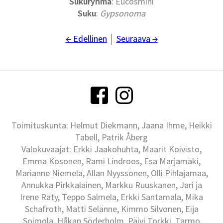
Sukuryhmä
: Eucosmini
Suku
:
Gypsonoma
← Edellinen
│
Seuraava →
Toimituskunta: Helmut Diekmann, Jaana Ihme, Heikki
Tabell, Patrik Åberg
Valokuvaajat: Erkki Jaakohuhta, Maarit Koivisto,
Emma Kosonen, Rami Lindroos, Esa Marjamäki,
Marianne Niemelä, Allan Nyyssönen, Olli Pihlajamaa,
Annukka Pirkkalainen, Markku Ruuskanen, Jari ja
Irene Räty, Teppo Salmela, Erkki Santamala, Mika
Schafroth, Matti Selänne, Kimmo Silvonen, Eija
Soimola, Håkan Söderholm, Päivi Torkki, Tarmo